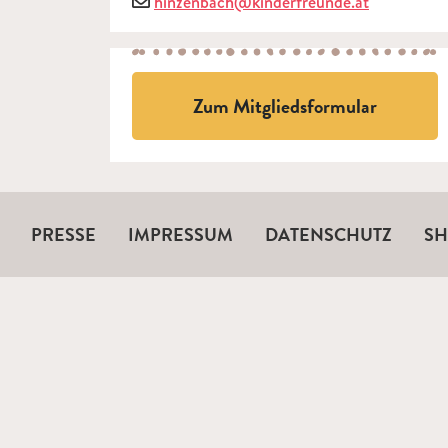
E-Mail
hinzenbach@kinderfreunde.at
Zum Mitgliedsformular
PRESSE
IMPRESSUM
DATENSCHUTZ
S