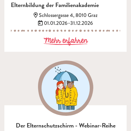
Elternbildung der Familienakademie
Adresse:
Schlossergasse 4, 8010 Graz
Termin:
01.01.2026–31.12.2026
zu Elternbildu
Mehr erfahren
Der Elternschutzschirm - Webinar-Reihe