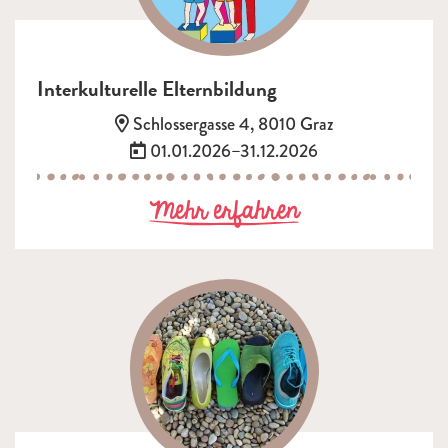
Interkulturelle Elternbildung
Adresse:
Schlossergasse 4, 8010 Graz
Termin:
01.01.2026–31.12.2026
zu Interkultur
Mehr erfahren