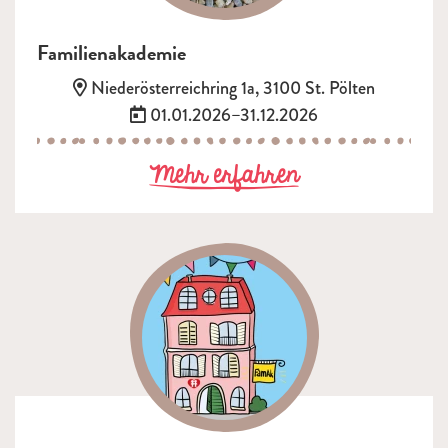
Familienakademie
Adresse:
Niederösterreichring 1a, 3100 St. Pölten
Termin:
01.01.2026–31.12.2026
zu Familienak
Mehr erfahren