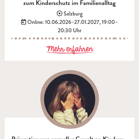
zum Kinderschutz im Familienalltag
Einsatzgebiet:
Salzburg
Termin:
Online: 10.06.2026–27.01.2027, 19:00–
20:30 Uhr
zu Der Elterns
Mehr erfahren
Prävention von sexueller Gewalt an Kindern