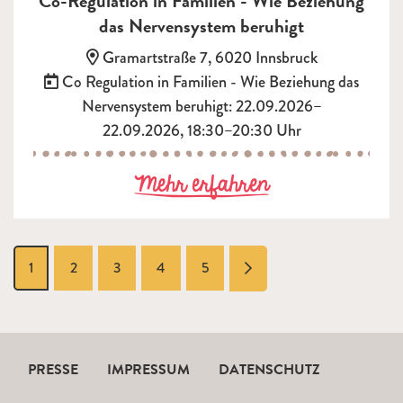
Co-Regulation in Familien - Wie Beziehung
das Nervensystem beruhigt
Adresse:
Gramartstraße 7, 6020 Innsbruck
Termin:
Co Regulation in Familien - Wie Beziehung das
Nervensystem beruhigt: 22.09.2026–
22.09.2026, 18:30–20:30 Uhr
zu Co-Regulati
Mehr erfahren
vorwärts
1
2
3
4
5
PRESSE
IMPRESSUM
DATENSCHUTZ