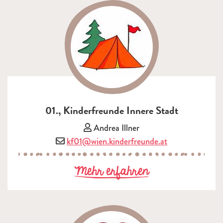
01., Kinderfreunde Innere Stadt
Vorsitzende/r:
Andrea Illner
E-Mail:
kf01@wien.kinderfreunde.at
zu 01., Kinder
Mehr erfahren