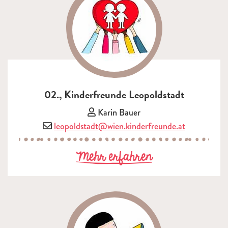
02., Kinderfreunde Leopoldstadt
Vorsitzende/r:
Karin Bauer
E-Mail:
leopoldstadt@wien.kinderfreunde.at
zu 02., Kinder
Mehr erfahren