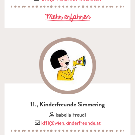
zu 10., Kinderf
Mehr erfahren
11., Kinderfreunde Simmering
Vorsitzende/r:
Isabella Freudl
E-Mail:
kf11@wien.kinderfreunde.at