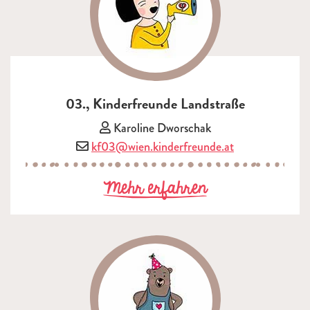
03., Kinderfreunde Landstraße
Vorsitzende/r:
Karoline Dworschak
E-Mail:
kf03@wien.kinderfreunde.at
zu 03., Kinder
Mehr erfahren