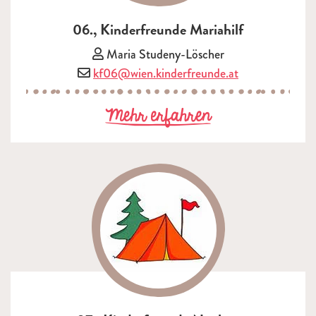
06., Kinderfreunde Mariahilf
Vorsitzende/r:
Maria Studeny-Löscher
E-Mail:
kf06@wien.kinderfreunde.at
zu 06., Kinder
Mehr erfahren