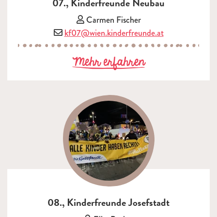
07., Kinderfreunde Neubau
Vorsitzende/r:
Carmen Fischer
E-Mail:
kf07@wien.kinderfreunde.at
zu 07., Kinder
Mehr erfahren
08., Kinderfreunde Josefstadt