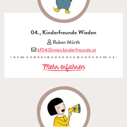
04., Kinderfreunde Wieden
Vorsitzende/r:
Ruben Mörth
E-Mail:
kf04@wien.kinderfreunde.at
zu 04., Kinder
Mehr erfahren