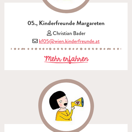
05., Kinderfreunde Margareten
Vorsitzende/r:
Christian Bader
E-Mail:
kf05@wien.kinderfreunde.at
zu 05., Kinder
Mehr erfahren