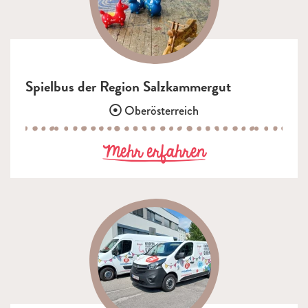
Spielbus der Region Salzkammergut
Einsatzgebiet:
Oberösterreich
zu Spielbus d
Mehr erfahren