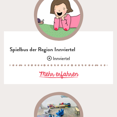
Spielbus der Region Innviertel
Einsatzgebiet:
Innviertel
zu Spielbus de
Mehr erfahren