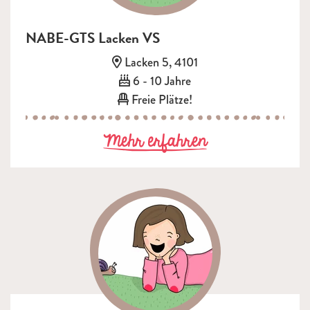
NABE-GTS Lacken VS
Adresse:
Lacken 5, 4101
Alter:
6 - 10 Jahre
Freie Plätze!
zu NABE-GTS 
Mehr erfahren