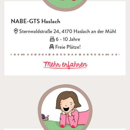
NABE-GTS Haslach
Adresse:
Sternwaldstraße 24, 4170 Haslach an der Mühl
Alter:
6 - 10 Jahre
Freie Plätze!
zu NABE-GTS 
Mehr erfahren