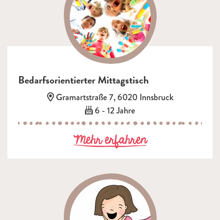
Bedarfsorientierter Mittagstisch
Adresse:
Gramartstraße 7, 6020 Innsbruck
Alter:
6 - 12 Jahre
zu Bedarfsorie
Mehr erfahren