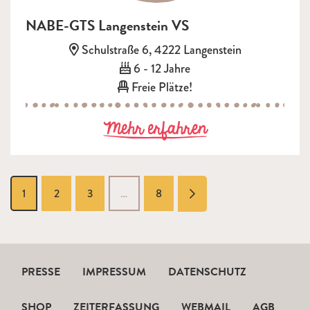
NABE-GTS Langenstein VS
Adresse:
Schulstraße 6, 4222 Langenstein
Alter:
6 - 12 Jahre
Freie Plätze!
zu NABE-GTS L
Mehr erfahren
vorwärts
1
2
3
…
8
PRESSE
IMPRESSUM
DATENSCHUTZ
SHOP
ZEITERFASSUNG
WEBMAIL
AGB