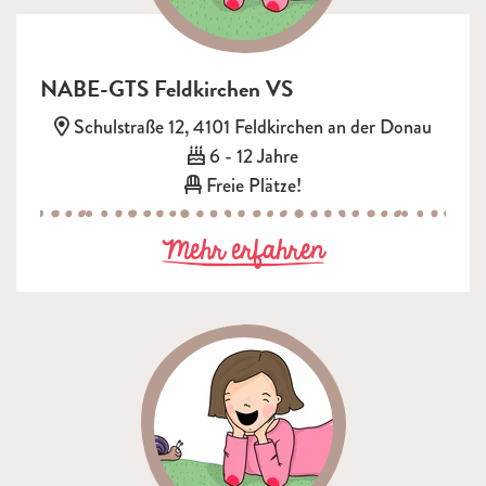
NABE-GTS Feldkirchen VS
Adresse:
Schulstraße 12, 4101 Feldkirchen an der Donau
Alter:
6 - 12 Jahre
Freie Plätze!
zu NABE-GTS F
Mehr erfahren