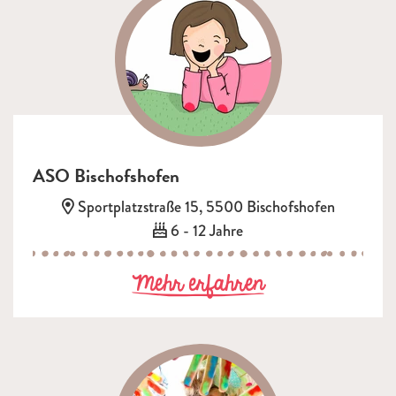
ASO Bischofshofen
Adresse:
Sportplatzstraße 15, 5500 Bischofshofen
Alter:
6 - 12 Jahre
zu ASO Bischof
Mehr erfahren