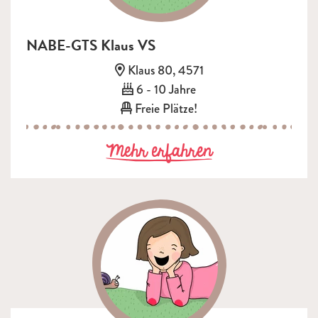
NABE-GTS Klaus VS
Adresse:
Klaus 80, 4571
Alter:
6 - 10 Jahre
Freie Plätze!
zu NABE-GTS 
Mehr erfahren