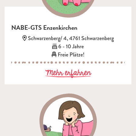
NABE-GTS Enzenkirchen
Adresse:
Schwarzenberg/ 4, 4761 Schwarzenberg
Alter:
6 - 10 Jahre
Freie Plätze!
zu NABE-GTS 
Mehr erfahren