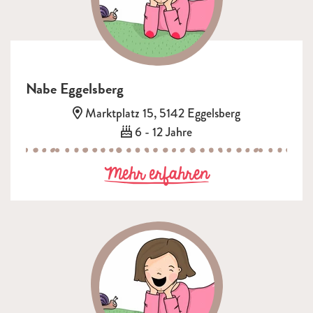
Nabe Eggelsberg
Adresse:
Marktplatz 15, 5142 Eggelsberg
Alter:
6 - 12 Jahre
zu Nabe Eggel
Mehr erfahren