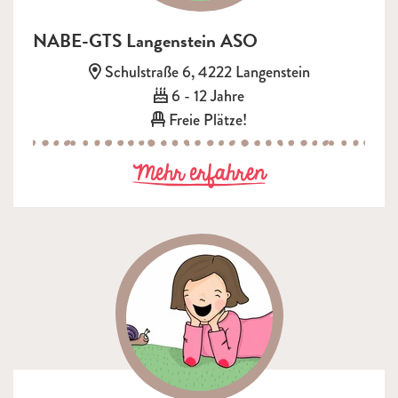
NABE-GTS Langenstein ASO
Adresse:
Schulstraße 6, 4222 Langenstein
Alter:
6 - 12 Jahre
Freie Plätze!
zu NABE-GTS 
Mehr erfahren