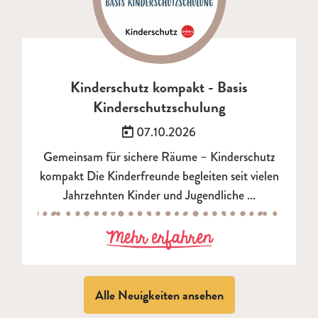
Kinderschutz kompakt - Basis
Kinderschutzschulung
Veröffentlicht am:
07.10.2026
Gemeinsam für sichere Räume – Kinderschutz
kompakt Die Kinderfreunde begleiten seit vielen
Jahrzehnten Kinder und Jugendliche ...
zu Kinderschut
Mehr erfahren
Alle Neuigkeiten ansehen