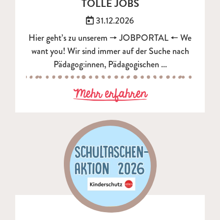
TOLLE JOBS
Veröffentlicht am:
31.12.2026
Hier geht’s zu unserem 🠖 JOBPORTAL 🠔 We
want you! Wir sind immer auf der Suche nach
Pädagog:innen, Pädagogischen ...
zu TOLLE JOB
Mehr erfahren