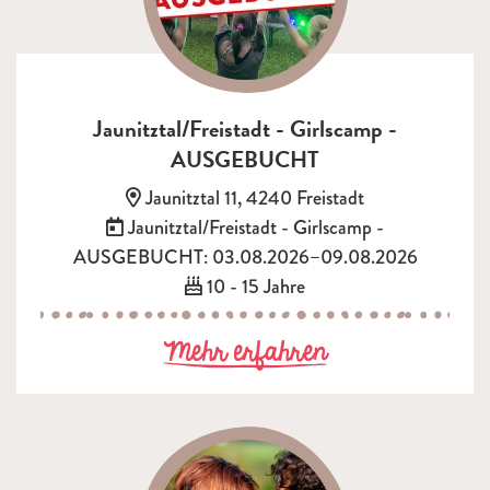
Jaunitztal/Freistadt - Girlscamp -
AUSGEBUCHT
Adresse:
Jaunitztal 11, 4240 Freistadt
Termin:
Jaunitztal/Freistadt - Girlscamp -
AUSGEBUCHT: 03.08.2026–09.08.2026
Alter:
10 - 15 Jahre
zu Jaunitztal
Mehr erfahren