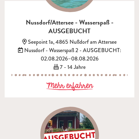
Nussdorf/Attersee - Wasserspaß -
AUSGEBUCHT
Adresse:
Seepoint 1a, 4865 Nußdorf am Attersee
Termin:
Nussdorf - Wasserspaß 2 - AUSGEBUCHT:
02.08.2026–08.08.2026
Alter:
7 - 14 Jahre
zu Nussdorf/A
Mehr erfahren