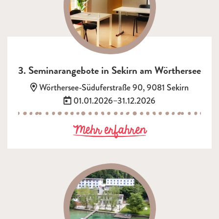
3. Seminarangebote in Sekirn am Wörthersee
Adresse:
Wörthersee-Süduferstraße 90, 9081 Sekirn
Termin:
01.01.2026–31.12.2026
zu 3. Seminara
Mehr erfahren