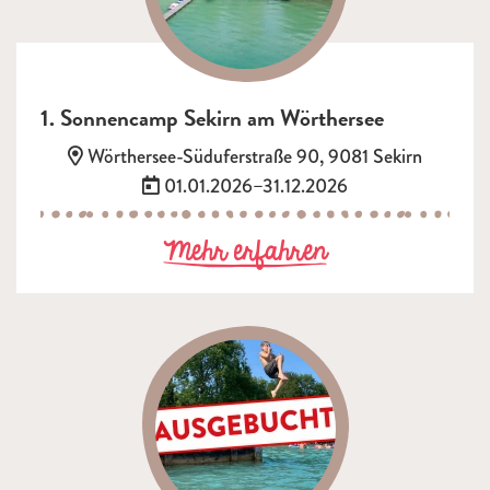
1. Sonnencamp Sekirn am Wörthersee
Adresse:
Wörthersee-Süduferstraße 90, 9081 Sekirn
Termin:
01.01.2026–31.12.2026
zu 1. Sonnenc
Mehr erfahren