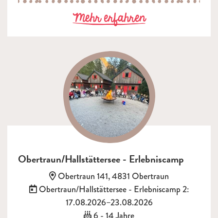
zu Obertraun/H
Mehr erfahren
Obertraun/Hallstättersee - Erlebniscamp
Adresse:
Obertraun 141, 4831 Obertraun
Termin:
Obertraun/Hallstättersee - Erlebniscamp 2:
17.08.2026–23.08.2026
Alter:
6 - 14 Jahre