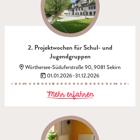
2. Projektwochen für Schul- und
Jugendgruppen
Adresse:
Wörthersee-Süduferstraße 90, 9081 Sekirn
Termin:
01.01.2026–31.12.2026
zu 2. Projektw
Mehr erfahren