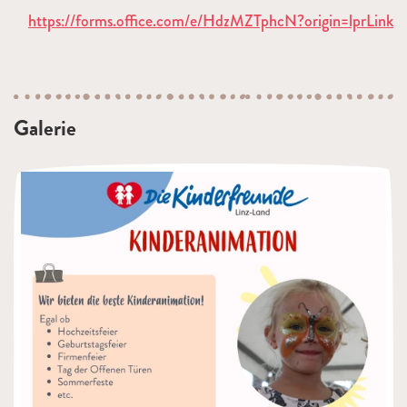
https://forms.office.com/e/HdzMZTphcN?origin=lprLink
Galerie