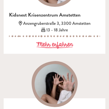
Kidsnest Krisenzentrum Amstetten
Adresse:
Anzengruberstraße 3, 3300 Amstetten
Alter:
13 - 18 Jahre
zu Kidsnest Kr
Mehr erfahren