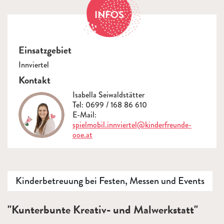
INFOS
Einsatzgebiet
Innviertel
Kontakt
Isabella Seiwaldstätter
Tel: 0699 / 168 86 610
E-Mail:
spielmobil.innviertel@kinderfreunde-
ooe.at
Kinderbetreuung bei Festen, Messen und Events
Beschreibung
"Kunterbunte Kreativ- und Malwerkstatt"