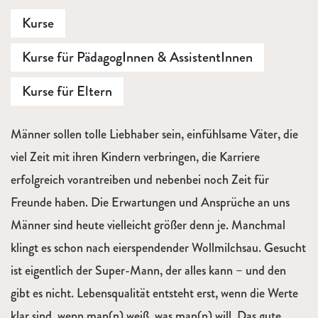
Kurse
Kurse für PädagogInnen & AssistentInnen
Kurse für Eltern
Beschreibung
Männer sollen tolle Liebhaber sein, einfühlsame Väter, die
viel Zeit mit ihren Kindern verbringen, die Karriere
erfolgreich vorantreiben und nebenbei noch Zeit für
Freunde haben. Die Erwartungen und Ansprüche an uns
Männer sind heute vielleicht größer denn je. Manchmal
klingt es schon nach eierspendender Wollmilchsau. Gesucht
ist eigentlich der Super-Mann, der alles kann – und den
gibt es nicht. Lebensqualität entsteht erst, wenn die Werte
klar sind, wenn man(n) weiß, was man(n) will. Das gute