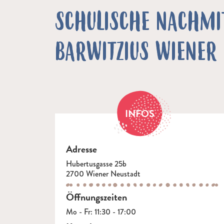
SCHULISCHE NACHMI
BARWITZIUS WIENER 
INFOS
Adresse
Hubertusgasse 25b
2700 Wiener Neustadt
Öffnungszeiten
Mo - Fr: 11:30 - 17:00