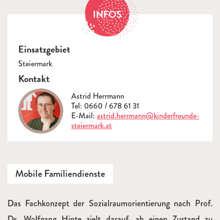
INFOS
Einsatzgebiet
Steiermark
Kontakt
Astrid Herrmann
Tel: 0660 / 678 61 31
E-Mail:
astrid.herrmann@kinderfreunde-
steiermark.at
Mobile Familiendienste
Beschreibung
Das Fachkonzept der Sozialraumorientierung nach Prof.
Dr. Wolfgang Hinte zielt darauf, ab einen Zustand zu