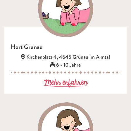
Hort Grünau
Adresse:
Kirchenplatz 4, 4645 Grünau im Almtal
Alter:
6 - 10 Jahre
zu Hort Grüna
Mehr erfahren