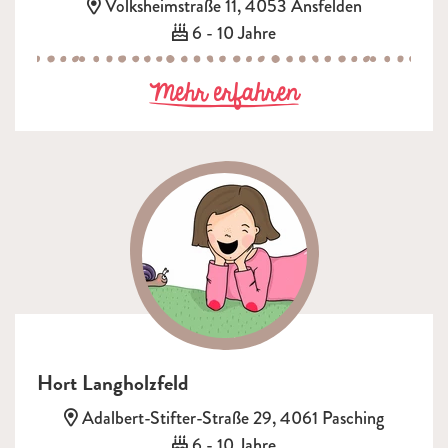
Adresse:
Volksheimstraße 11, 4053 Ansfelden
Alter:
6 - 10 Jahre
zu Hort Krems
Mehr erfahren
Hort Langholzfeld
Adresse:
Adalbert-Stifter-Straße 29, 4061 Pasching
Alter:
6 - 10 Jahre