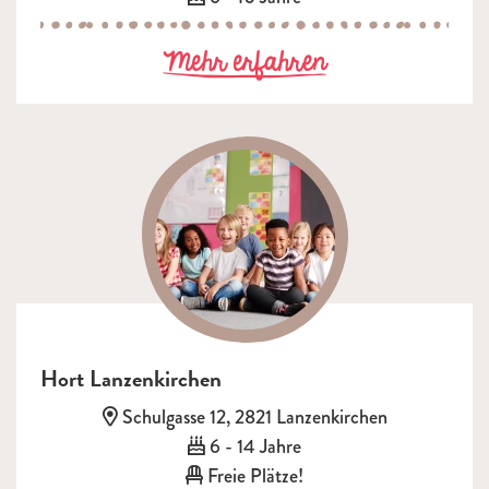
zu Hort Langh
Mehr erfahren
Hort Lanzenkirchen
Adresse:
Schulgasse 12, 2821 Lanzenkirchen
Alter:
6 - 14 Jahre
Freie Plätze!