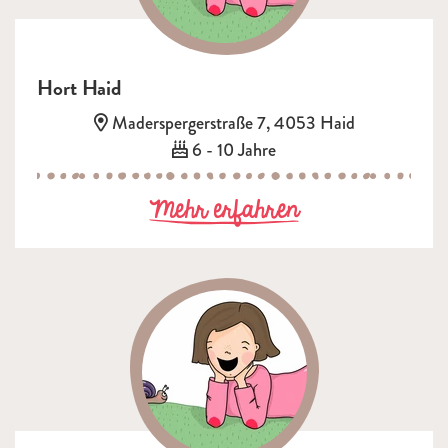
Hort Haid
Adresse:
Maderspergerstraße 7, 4053 Haid
Alter:
6 - 10 Jahre
zu Hort Haid
Mehr erfahren