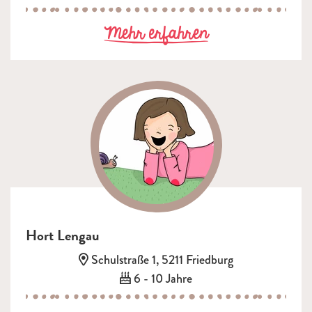
zu Hort Lanze
Mehr erfahren
Hort Lengau
Adresse:
Schulstraße 1, 5211 Friedburg
Alter:
6 - 10 Jahre