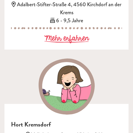
Adresse:
Adalbert-Stifter-Straße 4, 4560 Kirchdorf an der
Krems
Alter:
6 - 9,5 Jahre
zu Hort Kirchd
Mehr erfahren
Hort Kremsdorf