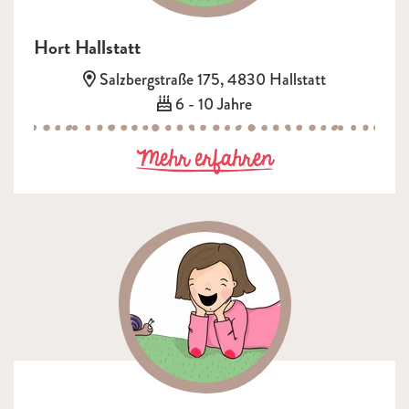
Hort Hallstatt
Adresse:
Salzbergstraße 175, 4830 Hallstatt
Alter:
6 - 10 Jahre
zu Hort Hallst
Mehr erfahren