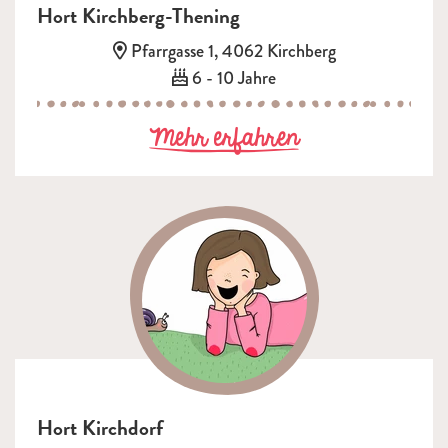
Hort Kirchberg-Thening
Adresse:
Pfarrgasse 1, 4062 Kirchberg
Alter:
6 - 10 Jahre
zu Hort Kirchb
Mehr erfahren
Hort Kirchdorf