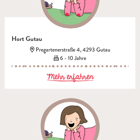
Hort Gutau
Adresse:
Pregartenerstraße 4, 4293 Gutau
Alter:
6 - 10 Jahre
zu Hort Gutau
Mehr erfahren