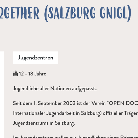
GETHER (SALZBURG GNIGL)
Jugendzentren
Alter:
12 - 18 Jahre
Beschreibung
Jugendliche aller Nationen aufgepasst...
Seit dem 1. September 2003 ist der Verein "OPEN DOO
Internationaler Jugendarbeit in Salzburg) offizieller Träge
Jugendzentrums in Salzburg.
Im Jugendzentrum wollen wir Jugendlichen einen Rahmen 