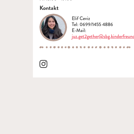
Kontakt
Elif Ceviz
Tel: 0699/1455 4886
E-Mail:
juz.get2gether@sbg.kinderfreun
Verlinkung zu instagram
(öffnet in neuem Tab)