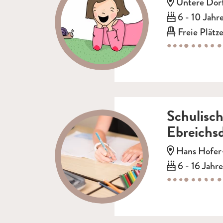
Adresse:
Untere Dorf
Alter:
6 - 10 Jahr
Freie Plätze
Schulisc
Ebreichs
Adresse:
Hans Hofer-
Alter:
6 - 16 Jahre