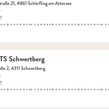
aße 21, 4861 Schörfling am Attersee
e
!
S Schwertberg
aße 2, 4311 Schwertberg
e
!