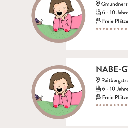
Adresse:
Gmundnerstr
Alter:
6 - 10 Jahr
Freie Plätze
NABE-GT
Adresse:
Reitbergstr
Alter:
6 - 10 Jahr
Freie Plätze