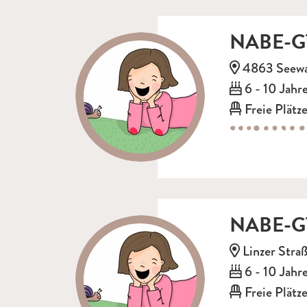
NABE-GT
Adresse:
4863 Seewa
Alter:
6 - 10 Jahr
Freie Plätze
NABE-GT
Adresse:
Linzer Stra
Alter:
6 - 10 Jahr
Freie Plätze