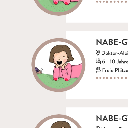
NABE-GT
Adresse:
Doktor-Aloi
Alter:
6 - 10 Jahr
Freie Plätze
NABE-GT