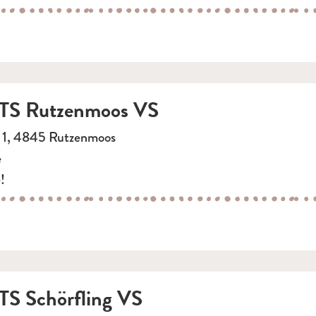
S Rutzenmoos VS
 1, 4845 Rutzenmoos
e
!
S Schörfling VS