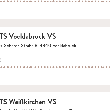
S Vöcklabruck VS
s-Scherer-Straße 8, 4840 Vöcklabruck
e
!
S Weißkirchen VS