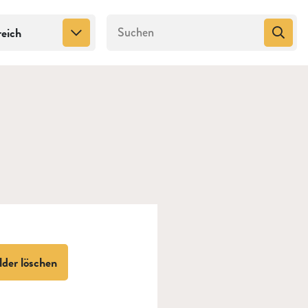
reich
lder löschen