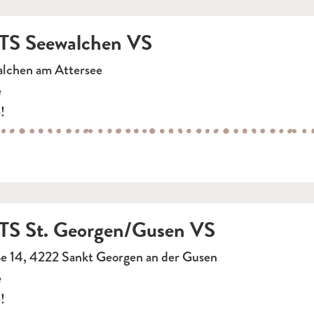
S Seewalchen VS
lchen am Attersee
e
!
S St. Georgen/Gusen VS
ße 14, 4222 Sankt Georgen an der Gusen
e
!