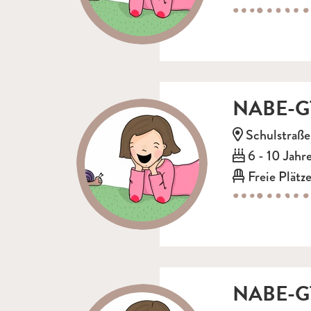
NABE-GT
Adresse:
Schulstraße
Alter:
6 - 10 Jahr
Freie Plätze
NABE-GT