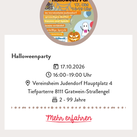
Halloweenparty
Datum:
17.10.2026
Uhrzeit:
16:00–19:00 Uhr
Ort:
Vereinsheim Judendorf Hauptplatz 4
Tiefparterre 8111 Gratwein-Straßengel
Alter:
2 - 99 Jahre
zu Halloween
Mehr erfahren