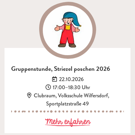
Gruppenstunde, Striezel poschen 2026
Datum:
22.10.2026
Uhrzeit:
17:00–18:30 Uhr
Ort:
Clubraum, Volksschule Wilfersdorf,
Sportplatzstraße 49
zu Gruppenstun
Mehr erfahren