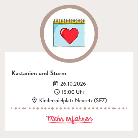
Kastanien und Sturm
Datum:
26.10.2026
Uhrzeit:
15:00 Uhr
Ort:
Kinderspielplatz Neusetz (SFZ)
zu Kastanien 
Mehr erfahren