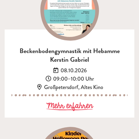
Beckenbodengymnastik mit Hebamme
Kerstin Gabriel
Datum:
08.10.2026
Uhrzeit:
09:00–10:00 Uhr
Ort:
Großpetersdorf, Altes Kino
zu Beckenbode
Mehr erfahren