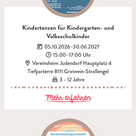
Kindertanzen für Kindergarten- und
Volksschulkinder
Datum:
05.10.2026–30.06.2027
Uhrzeit:
15:00–17:00 Uhr
Ort:
Vereinsheim Judendorf Hauptplatz 4
Tiefparterre 8111 Gratwein-Straßengel
Alter:
3 - 12 Jahre
zu Kindertanze
Mehr erfahren