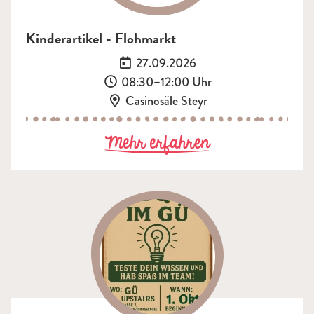
Kinderartikel - Flohmarkt
Datum:
27.09.2026
Uhrzeit:
08:30–12:00 Uhr
Ort:
Casinosäle Steyr
zu Kinderartik
Mehr erfahren