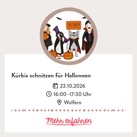
Kürbis schnitzen für Halloween
Datum:
23.10.2026
Uhrzeit:
16:00–17:30 Uhr
Ort:
Wolfern
zu Kürbis schn
Mehr erfahren