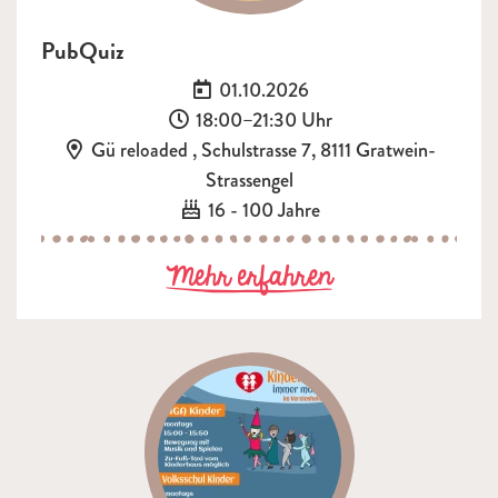
PubQuiz
Datum:
01.10.2026
Uhrzeit:
18:00–21:30 Uhr
Ort:
Gü reloaded , Schulstrasse 7, 8111 Gratwein-
Strassengel
Alter:
16 - 100 Jahre
zu PubQuiz
Mehr erfahren