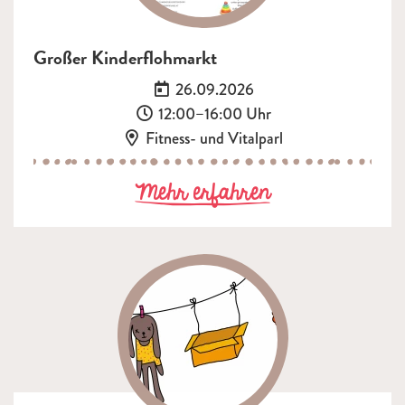
Großer Kinderflohmarkt
Datum:
26.09.2026
Uhrzeit:
12:00–16:00 Uhr
Ort:
Fitness- und Vitalparl
zu Großer Kin
Mehr erfahren