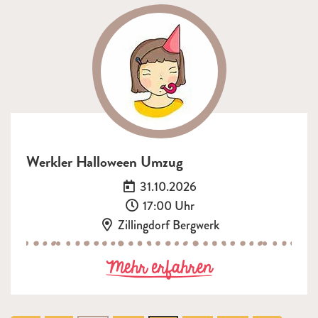
Werkler Halloween Umzug
Datum:
31.10.2026
Uhrzeit:
17:00 Uhr
Ort:
Zillingdorf Bergwerk
zu Werkler Ha
Mehr erfahren