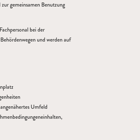
nd zur gemeinsamen Benutzung
Fachpersonal bei der
n Behördenwegen und werden auf
enplatz
genheiten
m angenähertes Umfeld
Rahmenbedingungeneinhalten,