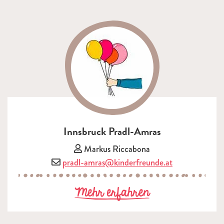
Innsbruck Pradl-Amras
Vorsitzende/r:
Markus Riccabona
E-Mail:
pradl-amras@kinderfreunde.at
zu Innsbruck
Mehr erfahren