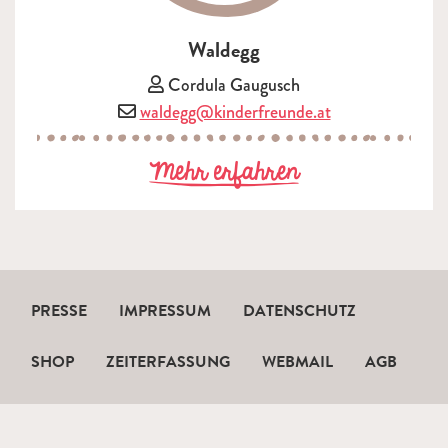
Waldegg
Vorsitzende/r:
Cordula Gaugusch
E-Mail:
waldegg@kinderfreunde.at
zu Waldegg
Mehr erfahren
PRESSE
IMPRESSUM
DATENSCHUTZ
SHOP
ZEITERFASSUNG
WEBMAIL
AGB