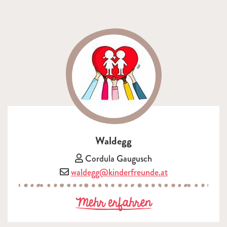
Waldegg
Vorsitzende/r:
Cordula Gaugusch
E-Mail:
waldegg@kinderfreunde.at
zu Waldegg
Mehr erfahren