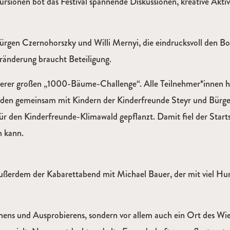
ionen bot das Festival spannende Diskussionen, kreative Aktiv
Jürgen Czernohorszky und Willi Mernyi, die eindrucksvoll den B
änderung braucht Beteiligung.
nserer großen „1000-Bäume-Challenge“. Alle Teilnehmer*innen h
en gemeinsam mit Kindern der Kinderfreunde Steyr und Bürge
 den Kinderfreunde-Klimawald gepflanzt. Damit fiel der Starts
n kann.
ßerdem der Kabarettabend mit Michael Bauer, der mit viel Hu
rnens und Ausprobierens, sondern vor allem auch ein Ort des Wie