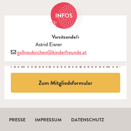
INFOS
Vorsitzende/r
Astrid Eisner
E-Mail
gallneukirchen@kinderfreunde.at
Zum Mitgliedsformular
PRESSE
IMPRESSUM
DATENSCHUTZ