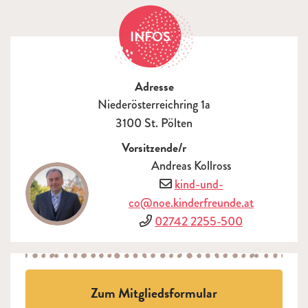
INFOS
Adresse
Niederösterreichring 1a
3100 St. Pölten
Vorsitzende/r
Andreas Kollross
E-Mail
kind-und-
co@noe.kinderfreunde.at
Telefon
02742 2255-500
Zum Mitgliedsformular