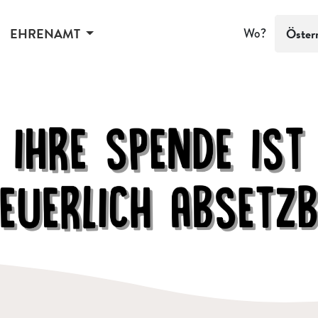
EHRENAMT
Wo?
Öster