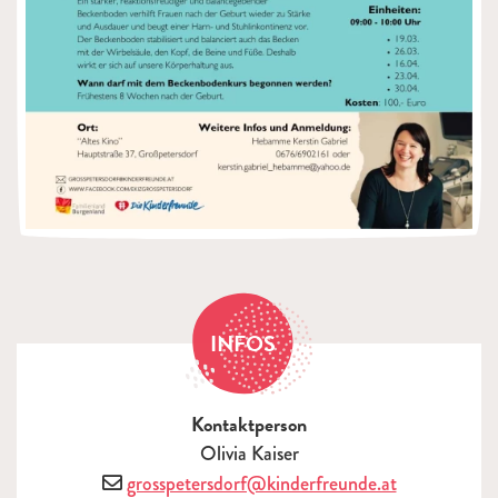
INFOS
Kontaktperson
Olivia Kaiser
E-Mail
grosspetersdorf@kinderfreunde.at