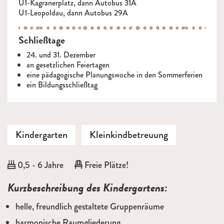
U1-Kagranerplatz, dann Autobus 31A
U1-Leopoldau, dann Autobus 29A
Schließtage
24. und 31. Dezember
an gesetzlichen Feiertagen
eine pädagogische Planungswoche in den Sommerferien
ein Bildungsschließtag
Kindergarten
Kleinkindbetreuung
Alter:
0,5 - 6 Jahre
Freie Plätze!
Beschreibung
Kurzbeschreibung des Kindergartens:
helle, freundlich gestaltete Gruppenräume
harmonische Raumgliederung