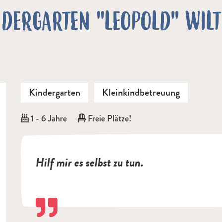
DERGARTEN "LEOPOLD" WIL
Kindergarten
Kleinkindbetreuung
Alter:
1 - 6 Jahre
Freie Plätze!
Hilf mir es selbst zu tun.