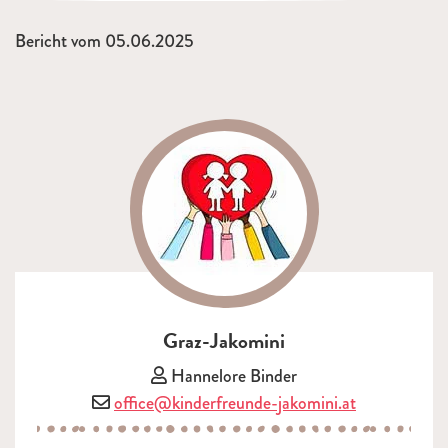
Bericht vom 05.06.2025
Graz-Jakomini
Vorsitzende/r:
Hannelore Binder
E-Mail:
office@kinderfreunde-jakomini.at