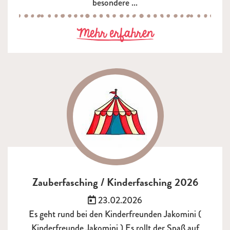
besondere ...
zu Zauberschul
Mehr erfahren
Zauberfasching / Kinderfasching 2026
Veröffentlicht am:
23.02.2026
Es geht rund bei den Kinderfreunden Jakomini (
Kinderfreunde Jakomini ) Es rollt der Spaß auf