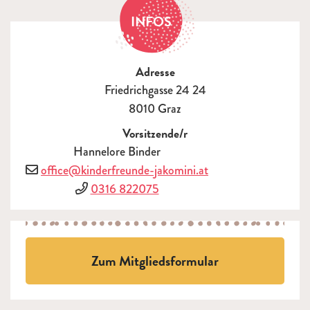
INFOS
Adresse
Friedrichgasse 24 24
8010 Graz
Vorsitzende/r
Hannelore Binder
E-Mail
office@kinderfreunde-jakomini.at
Telefon
0316 822075
Zum Mitgliedsformular