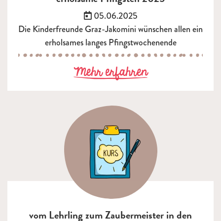
Veröffentlicht am:
05.06.2025
Die Kinderfreunde Graz-Jakomini wünschen allen ein
erholsames langes Pfingstwochenende
zu erholsame P
Mehr erfahren
vom Lehrling zum Zaubermeister in den