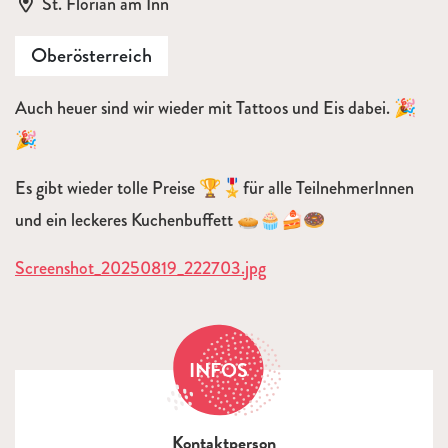
Ort:
St. Florian am Inn
Oberösterreich
Auch heuer sind wir wieder mit Tattoos und Eis dabei. 🎉
🎉
Es gibt wieder tolle Preise 🏆🎖️für alle TeilnehmerInnen
und ein leckeres Kuchenbuffett 🥧🧁🍰🍩
Screenshot_20250819_222703.jpg
INFOS
Kontaktperson